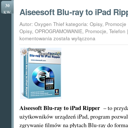
30
Aiseesoft Blu-ray to iPad Rip
KW.
Autor: Oxygen Thief kategoria:
Opisy
,
Promocje
Opisy
,
OPROGRAMOWANIE
,
Promocje
,
Telefon
Aiseesoft
komentowania
została wyłączona
Blu-
ray
to
iPad
Ripper
za
darmo
!
Aiseesoft Blu-ray to iPad Ripper
– to przyd
użytkowników urządzeń iPad, program pozwal
zgrywanie filmów na płytach Blu-ray do form