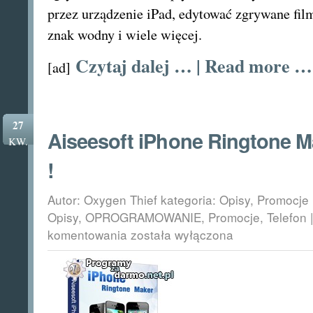
przez urządzenie iPad, edytować zgrywane film
znak wodny i wiele więcej.
Czytaj dalej … | Read more …
[ad]
27
Aiseesoft iPhone Ringtone M
KW.
!
Autor: Oxygen Thief kategoria:
Opisy
,
Promocje
Opisy
,
OPROGRAMOWANIE
,
Promocje
,
Telefon
Aiseesoft
komentowania
została wyłączona
iPhone
Ringtone
Maker
za
darmo
!