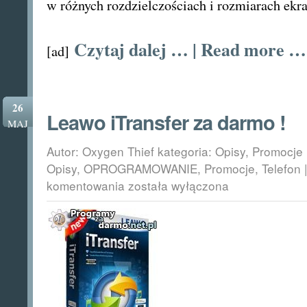
w różnych rozdzielczościach
i rozmiarach ekr
Czytaj dalej … | Read more …
[ad]
26
Leawo iTransfer za darmo !
MAJ
Autor: Oxygen Thief kategoria:
Opisy
,
Promocje
Opisy
,
OPROGRAMOWANIE
,
Promocje
,
Telefon
Leawo
komentowania
została wyłączona
iTransfer
za
darmo
!