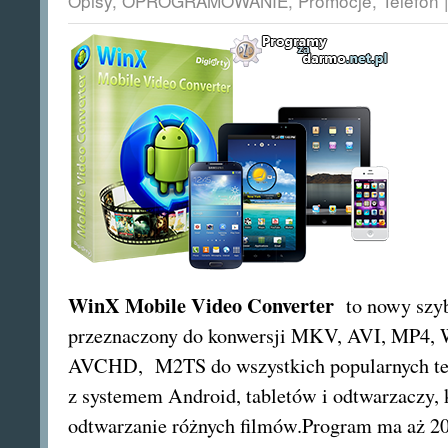
Opisy
,
OPROGRAMOWANIE
,
Promocje
,
Telefon
WinX Mobile Video Converter
to
nowy
szy
przeznaczony do konwersji
MKV,
AVI
, MP4,
AVCHD
,
M2TS do
wszystkich
popularnych
t
z systemem Android
, tabletów
i odtwarzaczy
,
odtwarzanie
różnych
filmów
.Program ma
aż
2