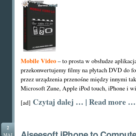
darmo
!
Mobile Video
– to prosta w obsłudze aplikacj
przekonwertujemy filmy na płytach DVD do f
przez urządzenia przenośne między innymi tak
Microsoft Zune, Apple iPod touch, iPhone i wi
Czytaj dalej … | Read more …
[ad]
2
Aiseesoft iPhone to Computer
MAJ