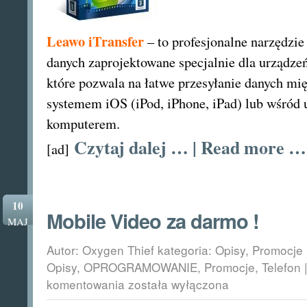
Leawo iTransfer
– to profesjonalne narzędzie
danych zaprojektowane specjalnie dla urządze
które pozwala na łatwe przesyłanie danych mi
systemem iOS (iPod, iPhone, iPad) lub wśród 
komputerem.
Czytaj dalej … | Read more …
[ad]
10
Mobile Video za darmo !
MAJ
Autor: Oxygen Thief kategoria:
Opisy
,
Promocje
Opisy
,
OPROGRAMOWANIE
,
Promocje
,
Telefon
Mobile
komentowania
została wyłączona
Video
za