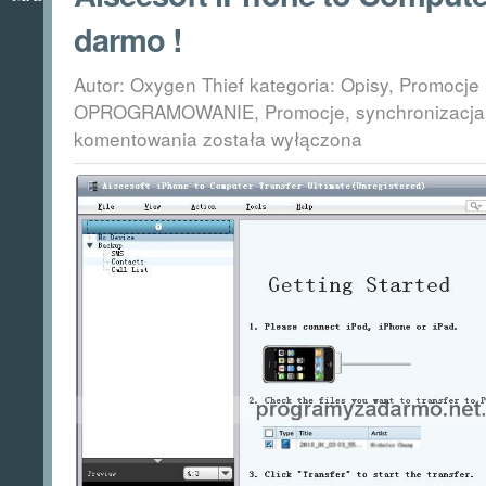
darmo !
Autor: Oxygen Thief kategoria:
Opisy
,
Promocje
OPROGRAMOWANIE
,
Promocje
,
synchronizacja
Aiseesoft
komentowania
została wyłączona
iPhone
to
Computer
Transfer
za
darmo
!