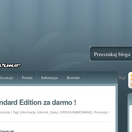
Tagi
Recenzje
Forum
Informacje
Kontakt
andard Edition za darmo !
omocje
| Tagi :
Informacje
,
Internet
,
Opisy
,
OPROGRAMOWANIE
,
Promocje
|