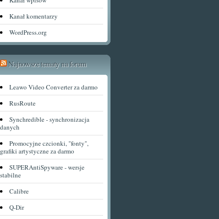
Kanał wpisów
Kanał komentarzy
WordPress.org
Najnowsze tematy na forum
Leawo Video Converter za darmo
RusRoute
Synchredible - synchronizacja
danych
Promocyjne czcionki, "fonty",
grafiki artystyczne za darmo
SUPERAntiSpyware - wersje
stabilne
Calibre
Q-Dir