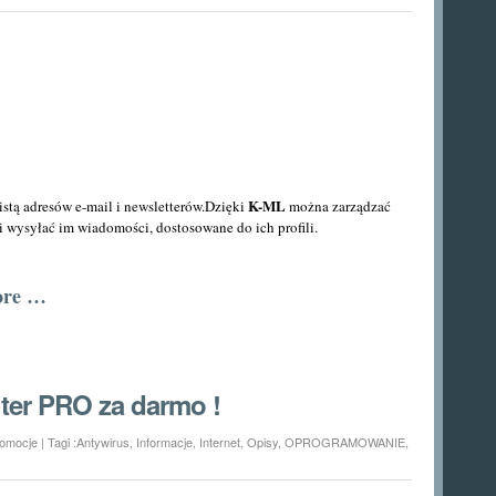
K-ML
istą adresów e-mail i newsletterów.Dzięki
można zarządzać
 i wysyłać im wiadomości, dostosowane do ich profili.
ore …
hter PRO za darmo !
omocje
| Tagi :
Antywirus
,
Informacje
,
Internet
,
Opisy
,
OPROGRAMOWANIE
,