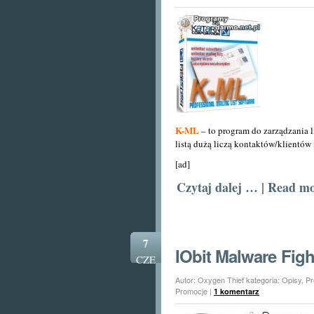
ML
za
darmo
!
K-ML
– to program do zarządzania l
listą dużą liczą kontaktów/klientów
[ad]
Czytaj dalej … | Read m
7
IObit Malware Fig
CZE
Autor: Oxygen Thief kategoria:
Opisy
,
Pr
Promocje
|
1 komentarz