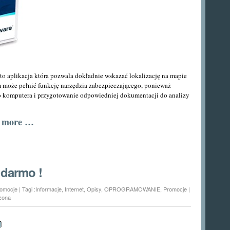
 to aplikacja która pozwala dokładnie wskazać lokalizację na mapie
m może pełnić funkcję narzędzia zabezpieczającego, ponieważ
o komputera i przygotowanie odpowiedniej dokumentacji do analizy
d more …
 darmo !
omocje
| Tagi :
Informacje
,
Internet
,
Opisy
,
OPROGRAMOWANIE
,
Promocje
|
r
zona