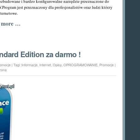
rozbudowane i bardzo konfigurowalne narzędzie przeznaczone
do
W
.Program jest przeznaczony dla profesjonalistów oraz ludzi którzy
nternetowe.
d more …
andard Edition za darmo !
omocje
| Tagi :
Informacje
,
Internet
,
Opisy
,
OPROGRAMOWANIE
,
Promocje
|
zona