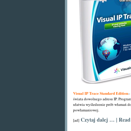
Visual IP Trace Standard Edition
–
świata dowolnego adresu IP. Progra
ułatwia wyśledzenie prób włamań d
powłamaniowej.
Czytaj dalej … | Rea
[ad]