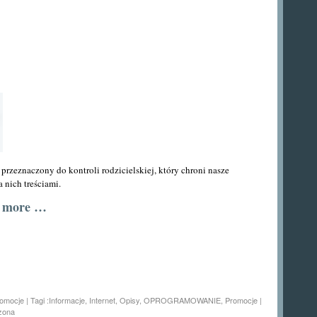
rzeznaczony do kontroli rodzicielskiej, który chroni nasze
 nich treściami.
d more …
omocje
| Tagi :
Informacje
,
Internet
,
Opisy
,
OPROGRAMOWANIE
,
Promocje
|
zona