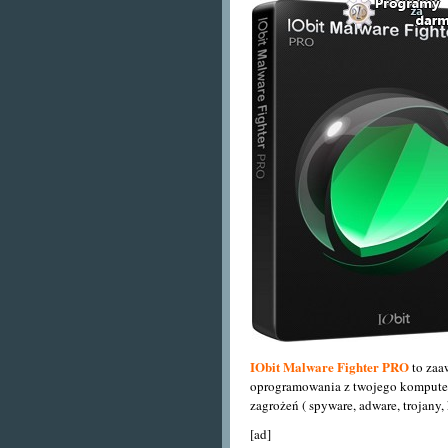
IObit Malware Fighter PRO
to zaa
oprogramowania z twojego komputer
zagrożeń ( spyware, adware, trojany, 
[ad]