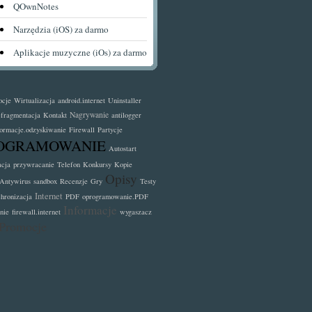
QOwnNotes
Narzędzia (iOS) za darmo
Aplikacje muzyczne (iOs) za darmo
ocje
Wirtualizacja
android.internet
Uninstaller
Nagrywanie
fragmentacja
Kontakt
antilogger
formacje.odzyskiwanie
Firewall
Partycje
OGRAMOWANIE
Autostart
acja
przywracanie
Telefon
Konkursy
Kopie
Opisy
Antywirus
sandbox
Recenzje
Gry
Testy
Internet
chronizacja
PDF
oprogramowanie.PDF
Informacje
nie
firewall.internet
wygaszacz
Promocje