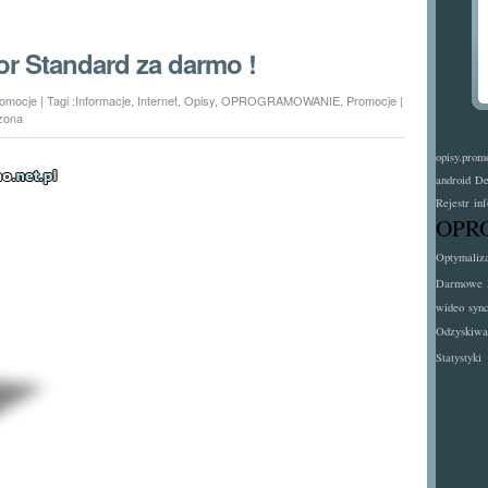
r Standard za darmo !
omocje
| Tagi :
Informacje
,
Internet
,
Opisy
,
OPROGRAMOWANIE
,
Promocje
|
zona
opisy.prom
android
De
Rejestr
in
OPR
Optymaliz
Darmowe
wideo
syn
Odzyskiwa
Statystyki