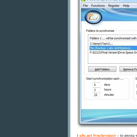
1-abc.net Synchronizer
– to prosta