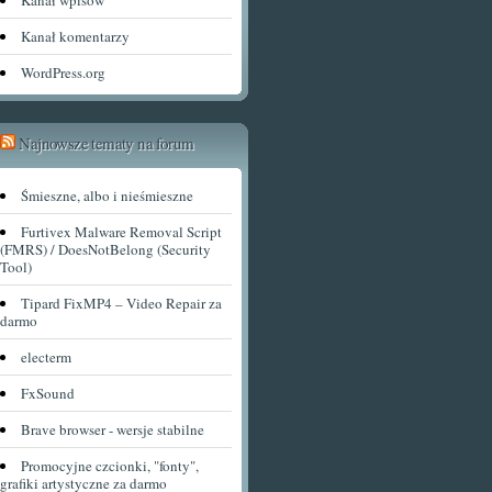
Kanał wpisów
Kanał komentarzy
WordPress.org
Najnowsze tematy na forum
Śmieszne, albo i nieśmieszne
Furtivex Malware Removal Script
(FMRS) / DoesNotBelong (Security
Tool)
Tipard FixMP4 – Video Repair za
darmo
electerm
FxSound
Brave browser - wersje stabilne
Promocyjne czcionki, "fonty",
grafiki artystyczne za darmo