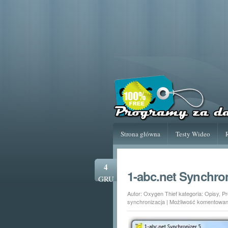
Strona główna
Testy Wideo
4
1-abc.net Synchron
GRU
Autor: Oxygen Thief kategoria:
Opisy
,
Pr
synchronizacja
|
Możliwość komentowa