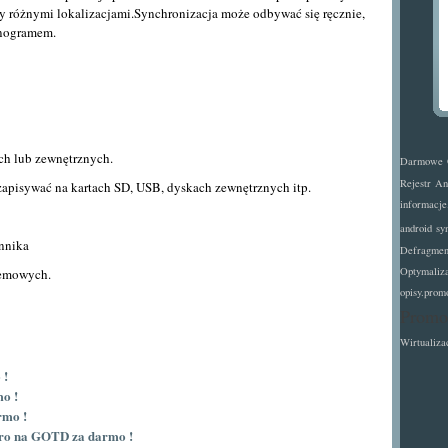
y różnymi lokalizacjami.Synchronizacja może odbywać się ręcznie,
onogramem.
ch lub zewnętrznych.
Darmowe
Rejestr
An
apisywać na kartach SD, USB, dyskach zewnętrznych itp.
informacje
android
sy
ennika
Defragmen
Optymaliz
temowych.
opisy.prom
Promo
Wirtualiza
 !
mo !
rmo !
ro na GOTD za darmo !