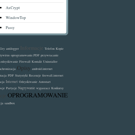
AxCrypt
WindowTop
Passy
Informacje
Gry
antilogger
Telefon
Kopie
tywirus
oprogramowanie.PDF
przywracanie
.odzyskiwanie
Firewall
Kontakt
Uninstaller
Opisy
nchronizacja
android.internet
tacja
PDF
Statystyki
Recenzje
firewall.internet
Internet
acja
Odzyskiwanie
Autostart
Nagrywanie
ocje
Partycje
wygaszacz
Konkursy
OPROGRAMOWANIE
cje
cja
sandbox