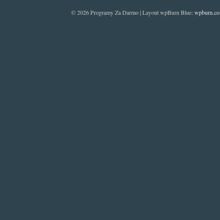
© 2026 Programy Za Darmo | Layout wpBurn Blue:
wpburn.c