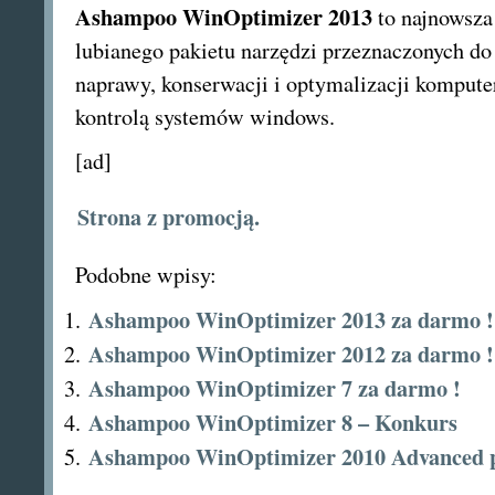
Ashampoo WinOptimizer 2013
to najnowsza
lubianego pakietu narzędzi przeznaczonych d
naprawy, konserwacji i optymalizacji kompute
kontrolą systemów windows.
[ad]
Strona z promocją.
Podobne wpisy:
Ashampoo WinOptimizer 2013 za darmo !
Ashampoo WinOptimizer 2012 za darmo !
Ashampoo WinOptimizer 7 za darmo !
Ashampoo WinOptimizer 8 – Konkurs
Ashampoo WinOptimizer 2010 Advanced p