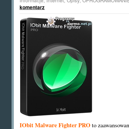
Informacje
,
Internet
,
Opisy
,
OPROGRAMOWANI
komentarz
IObit Malware Fighter PRO
to zaawansowana