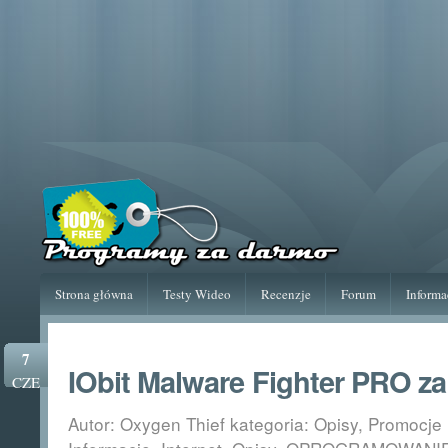
Strona główna
Testy Wideo
Recenzje
Forum
Informa
7
IObit Malware Fighter PRO za
CZE
Autor: Oxygen Thief kategoria:
Opisy
,
Promocje